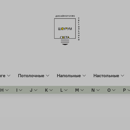
нге
Потолочные
Напольные
Настольные
H
I
J
K
L
M
N
O
P