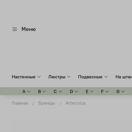
Меню
Настенные
Люстры
Подвесные
На шта
A
B
C
D
E
F
G
Главная
Бренды
Artecnica