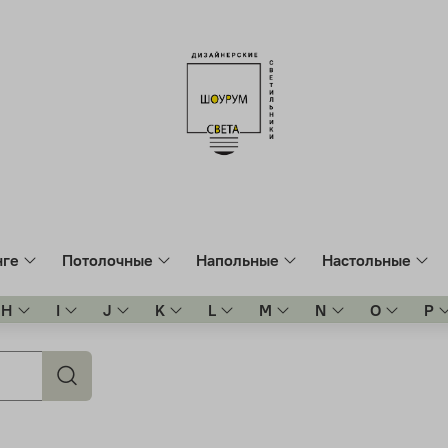
нге
Потолочные
Напольные
Настольные
H
I
J
K
L
M
N
O
P