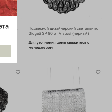
ета
ветильник
Подвесной дизайнерский светильник
розрачный)
Giogali SP 80 от Vistosi (черный)
есь с
Для уточнения цены свяжитесь с
менеджером