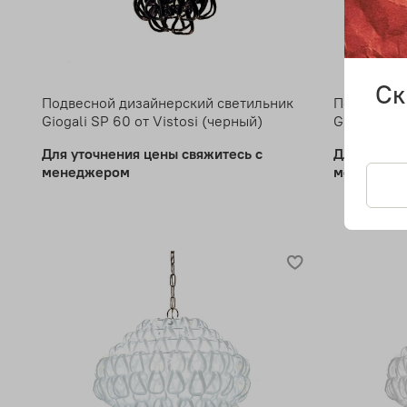
Ск
Подвесной дизайнерский светильник
Подвесной
Giogali SP 60 от Vistosi (черный)
Giogali SP 
Для уточнения цены свяжитесь с
Для уточн
менеджером
менеджер