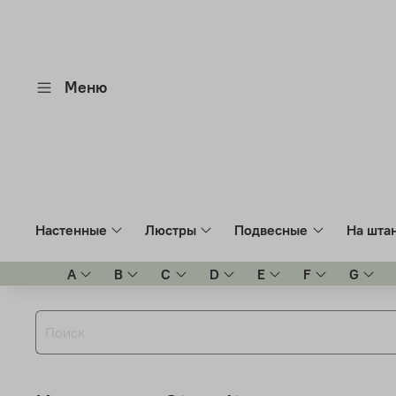
Меню
Настенные
Люстры
Подвесные
На шта
A
B
C
D
E
F
G