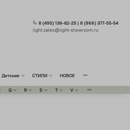
8 (495) 136-82-25 | 8 (966) 377-55-54
light.sales@light-showroom.ru
Детские
СТИЛИ
НОВОЕ
Q
R
S
T
V