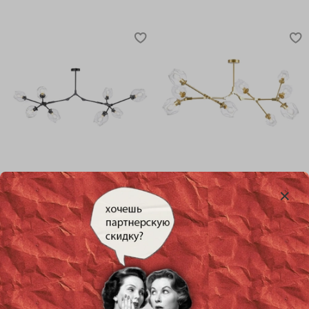
Потолочный дизайнерский
Потолочный дизайнерский
светильник Branching
светильник Branching
Bubble от Roll & Hill (Lindsey
Bubble от Roll & Hill (Lindsey
Adelman) (8 плафонов,
Adelman) (9 плафонов,
черный)
золотой)
47 800 руб
52 000 руб