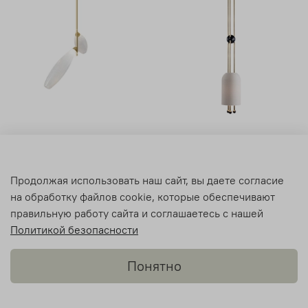
Потолочный дизайнерский
Потолочный дизайнерский
светильник Gem от Giopato
светильник Lantern от
& Coombes (2 плафона)
Apparatus (1 плафон)
Продолжая использовать наш сайт, вы даете согласие
36 000 руб
на обработку файлов cookie, которые обеспечивают
22 900 руб
от
правильную работу сайта и соглашаетесь с нашей
Политикой безопасности
Понятно
Telegram
Звонок
Каталог
Поиск
Нравится
Корзина