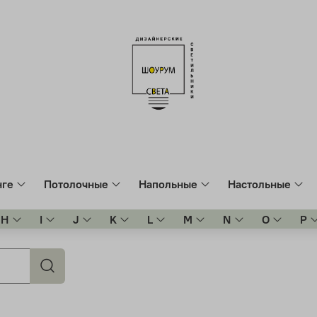
нге
Потолочные
Напольные
Настольные
H
I
J
K
L
M
N
O
P