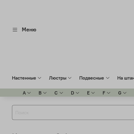
Меню
Настенные
Люстры
Подвесные
На шта
A
B
C
D
E
F
G