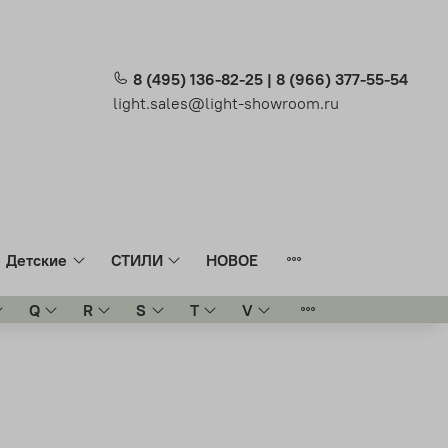
8 (495) 136-82-25 | 8 (966) 377-55-54
light.sales@light-showroom.ru
Детские
СТИЛИ
НОВОЕ
Q
R
S
T
V