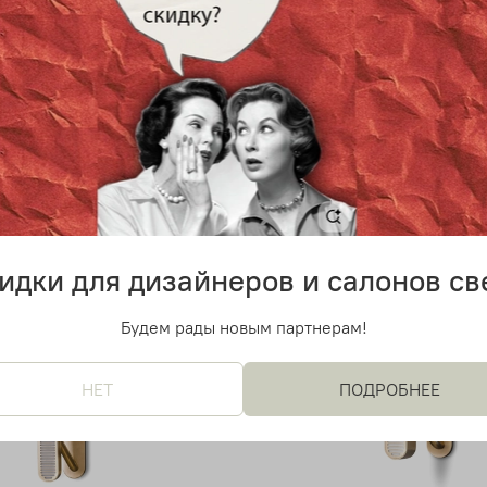
 дизайнерский светильник
Подвесной дизайнерский с
rt Frank (2 плафона)
Colt от Bert Frank (3 плафон
0 руб
32 300 руб
от
идки для дизайнеров и салонов св
Будем рады новым партнерам!
НЕТ
ПОДРОБНЕЕ