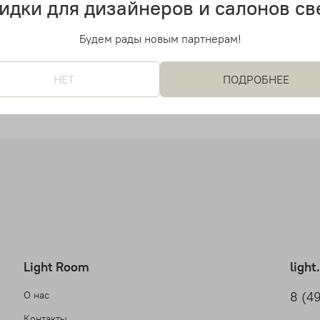
идки для дизайнеров и салонов св
й дизайнерский светильник
Потолочный дизайнерский 
 Larose Guyon
Perle 3 от Larose Guyon
Будем рады новым партнерам!
0 руб
25 100 руб
НЕТ
ПОДРОБНЕЕ
Light Room
ligh
О нас
8 (4
Контакты