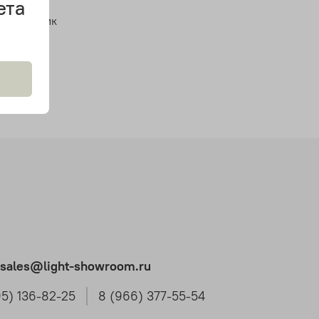
ета
светильник
t.sales@light-showroom.ru
95) 136-82-25
8 (966) 377-55-54