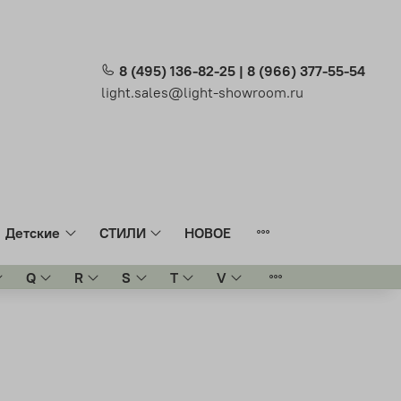
8 (495) 136-82-25 | 8 (966) 377-55-54
light.sales@light-showroom.ru
Детские
СТИЛИ
НОВОЕ
Q
R
S
T
V