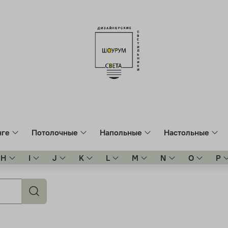
нге
Потолочные
Напольные
Настольные
H
I
J
K
L
M
N
O
P