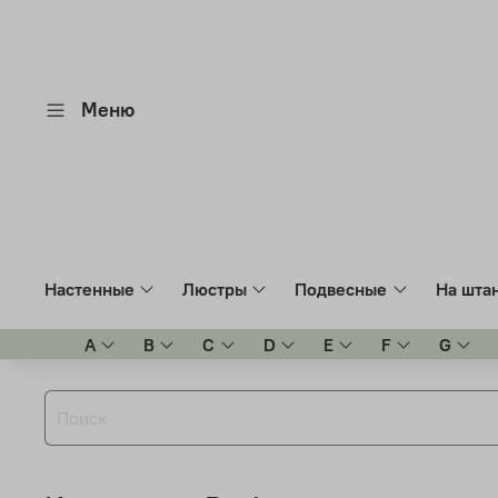
Меню
Настенные
Люстры
Подвесные
На шта
A
B
C
D
E
F
G