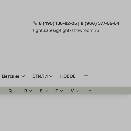
8 (495) 136-82-25 | 8 (966) 377-55-54
light.sales@light-showroom.ru
Детские
СТИЛИ
НОВОЕ
Q
R
S
T
V