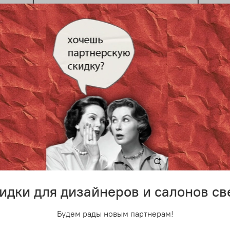
 дизайнерский светильник
Подвесной дизайнерский с
 Nuance Rose от Olev
Beam Stick Nuance Amber о
0 руб
12 600 руб
идки для дизайнеров и салонов св
Будем рады новым партнерам!