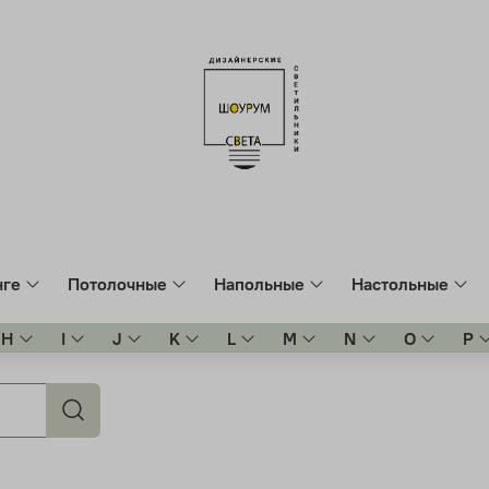
нге
Потолочные
Напольные
Настольные
H
I
J
K
L
M
N
O
P