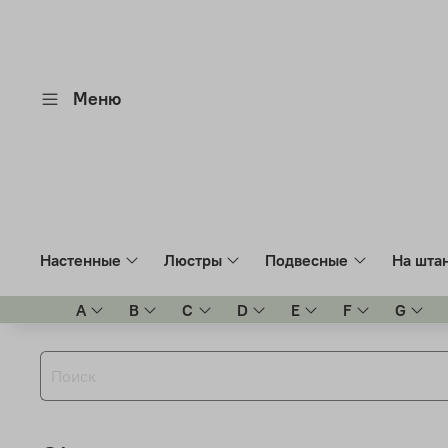
Меню
Настенные
Люстры
Подвесные
На шта
A
B
C
D
E
F
G