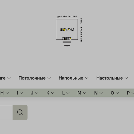
нге
Потолочные
Напольные
Настольные
H
I
J
K
L
M
N
O
P