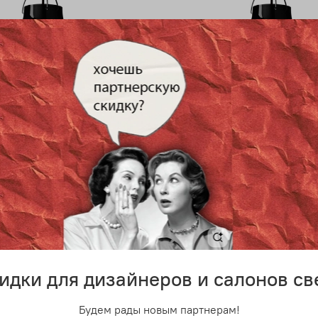
 дизайнерский светильник
Подвесной дизайнерский с
 от Fritz Hansen (D25,
Caravaggio от Fritz Hansen 
черный)
 руб
12 200 руб
идки для дизайнеров и салонов св
Будем рады новым партнерам!