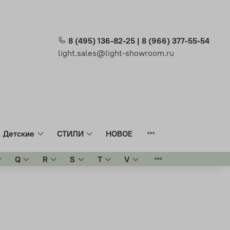
8 (495) 136-82-25 | 8 (966) 377-55-54
light.sales@light-showroom.ru
Детские
СТИЛИ
НОВОЕ
Q
R
S
T
V