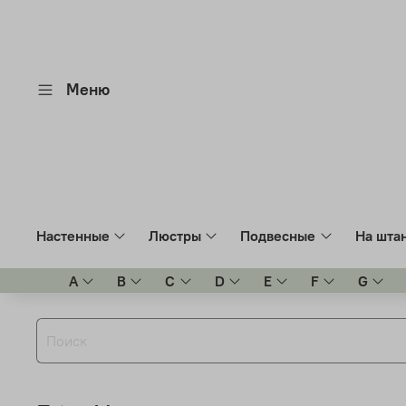
Меню
Настенные
Люстры
Подвесные
На шта
A
B
C
D
E
F
G