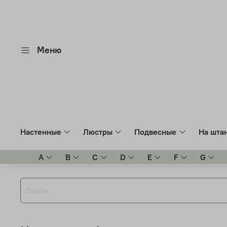
Меню
Настенные
Люстры
Подвесные
На шта
A
B
C
D
E
F
G