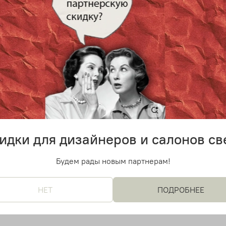
 дизайнерский светильник
Подвесной дизайнерский с
от B.Lux
ASPEN S17 от B.Lux (белый
анжевый)
 руб
17 500 руб
идки для дизайнеров и салонов св
Будем рады новым партнерам!
НЕТ
ПОДРОБНЕЕ