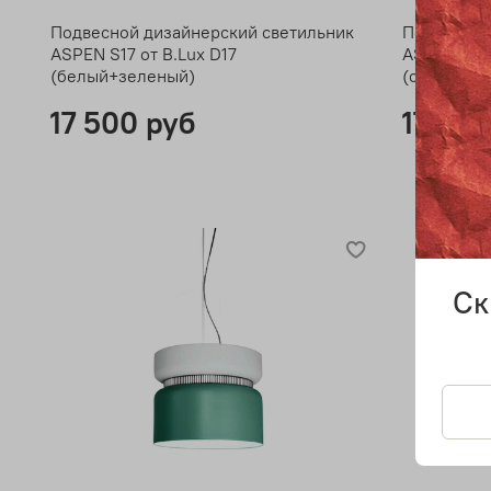
Подвесной дизайнерский светильник
Подвесной
ASPEN S17 от B.Lux D17
ASPEN S17 
(белый+зеленый)
(серый+ор
17 500 руб
17 500
Ск