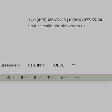
8 (495) 136-82-25 | 8 (966) 377-55-54
light.sales@light-showroom.ru
Детские
СТИЛИ
НОВОЕ
Q
R
S
T
V