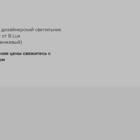
 дизайнерский светильник
 от B.Lux
анжевый)
ения цены свяжитесь с
ом