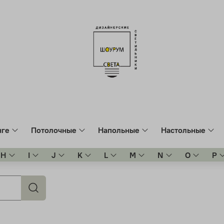
нге
Потолочные
Напольные
Настольные
H
I
J
K
L
M
N
O
P