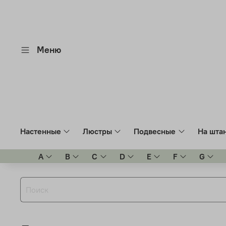
Меню
Настенные
Люстры
Подвесные
На шта
A
B
C
D
E
F
G