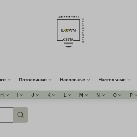
нге
Потолочные
Напольные
Настольные
H
I
J
K
L
M
N
O
P