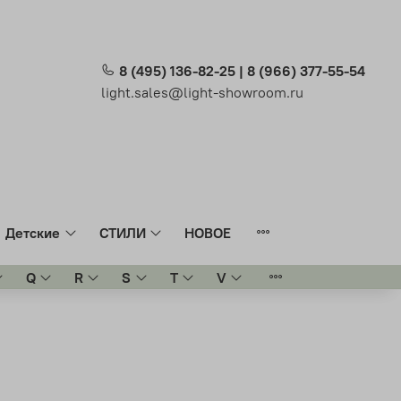
8 (495) 136-82-25 | 8 (966) 377-55-54
light.sales@light-showroom.ru
Детские
СТИЛИ
НОВОЕ
Q
R
S
T
V