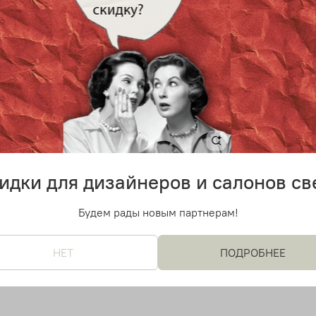
 дизайнерский светильник
Подвесной дизайнерский с
т Delightfull D80 (белый)
Galliano от Delightfull D60 
0 руб
75 700 руб
идки для дизайнеров и салонов св
Будем рады новым партнерам!
НЕТ
ПОДРОБНЕЕ