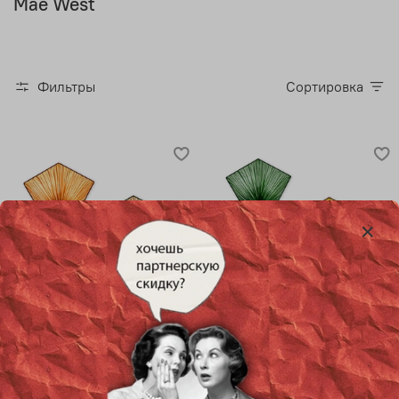
Mae West
Фильтры
Сортировка
Потолочный дизайнерский
Настенный дизайнерский
светильник Mae West by
светильник Mae West by
Aqua Creations Studio
Aqua Creations Studio