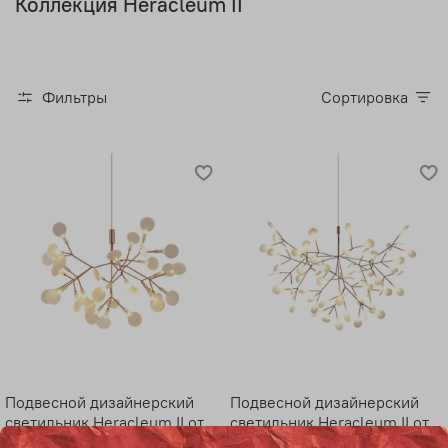
Коллекция Heracleum II
Фильтры
Сортировка
Подвесной дизайнерский
Подвесной дизайнерский
светильник Heracleum II от
светильник Heracleum II от
Moooi (медный, D50 cm)
Moooi (медный, D72cm)