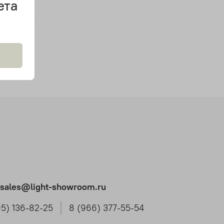
ета
ветильник
t.sales@light-showroom.ru
95) 136-82-25
8 (966) 377-55-54