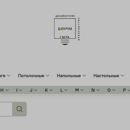
нге
Потолочные
Напольные
Настольные
H
I
J
K
L
M
N
O
P