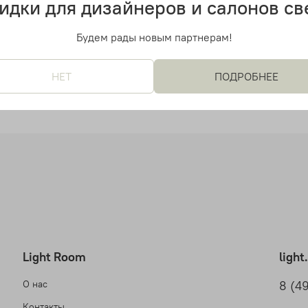
идки для дизайнеров и салонов св
 дизайнерский светильник
Подвесной дизайнерский с
tek (серебряный)
U336 от Artek (золотой)
Будем рады новым партнерам!
 руб
12 700 руб
НЕТ
ПОДРОБНЕЕ
Light Room
ligh
О нас
8 (4
Контакты