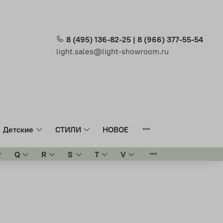
8 (495) 136-82-25 | 8 (966) 377-55-54
light.sales@light-showroom.ru
Детские
СТИЛИ
НОВОЕ
Q
R
S
T
V