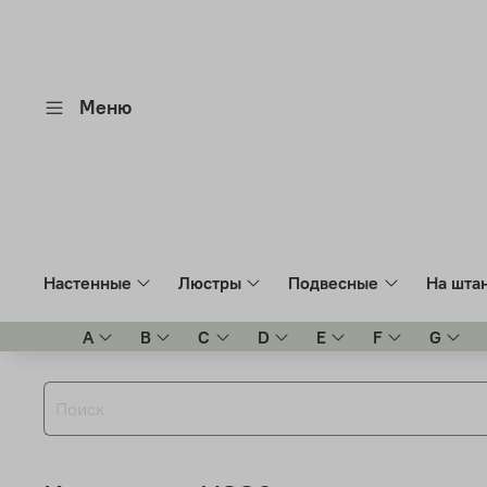
Меню
Настенные
Люстры
Подвесные
На шта
A
B
C
D
E
F
G