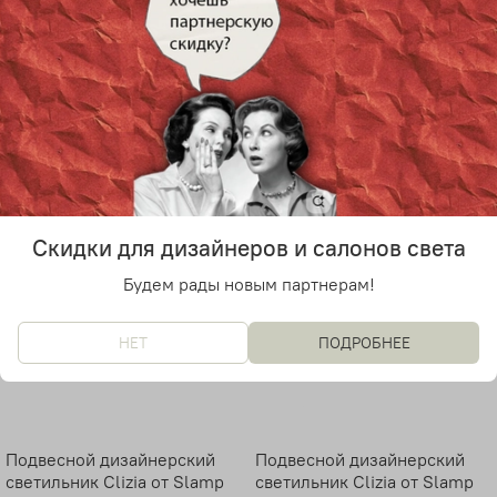
Подвесной дизайнерский
Подвесной дизайнерский
светильник Clizia от Slamp
светильник Clizia от Slamp
D70 (оранжевый)
D70 (голубой)
35 600 руб
35 600 руб
Скидки для дизайнеров и салонов света
Будем рады новым партнерам!
НЕТ
ПОДРОБНЕЕ
Подвесной дизайнерский
Подвесной дизайнерский
светильник Clizia от Slamp
светильник Clizia от Slamp