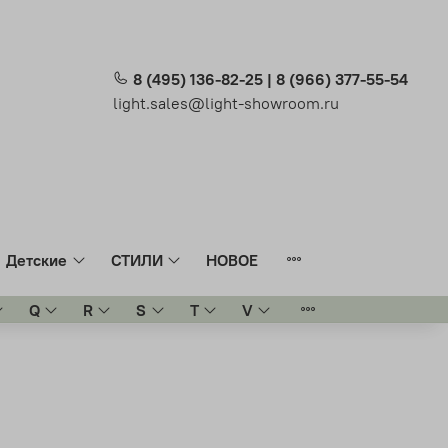
8 (495) 136-82-25 | 8 (966) 377-55-54
light.sales@light-showroom.ru
Детские
СТИЛИ
НОВОЕ
Q
R
S
T
V