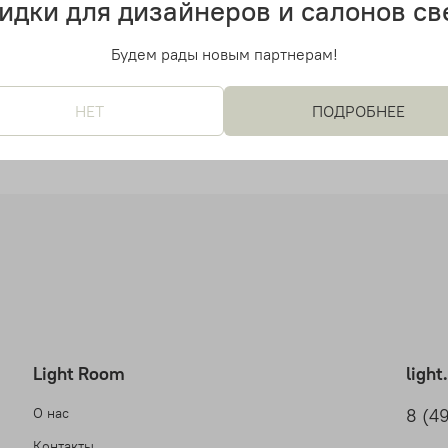
идки для дизайнеров и салонов св
й дизайнерский светильник
Потолочный дизайнерский 
Marset H18
Djemb? от Marset H25
Будем рады новым партнерам!
0 руб
23 700 руб
НЕТ
ПОДРОБНЕЕ
Light Room
ligh
О нас
8 (4
Контакты