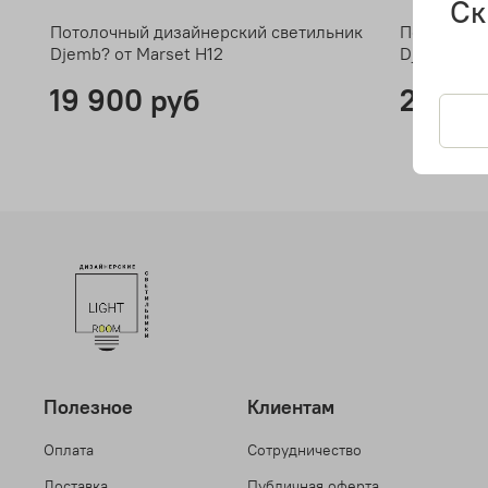
Ск
Потолочный дизайнерский светильник
Потолочны
Djemb? от Marset H12
Djemb? от 
19 900 руб
26 90
Полезное
Клиентам
Оплата
Сотрудничество
Доставка
Публичная оферта