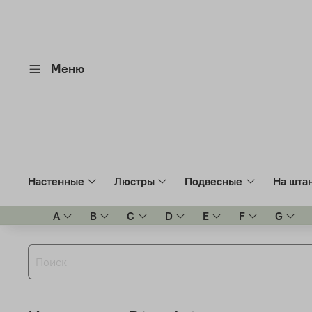
Меню
Настенные
Люстры
Подвесные
На шта
A
B
C
D
E
F
G