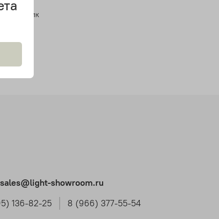
ета
светильник
t.sales@light-showroom.ru
95) 136-82-25
8 (966) 377-55-54