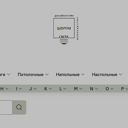
нге
Потолочные
Напольные
Настольные
H
I
J
K
L
M
N
O
P