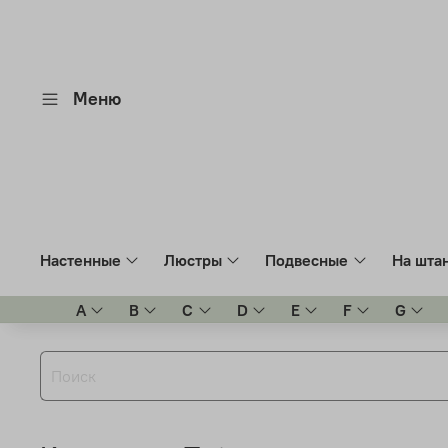
Меню
Настенные
Люстры
Подвесные
На шта
A
B
C
D
E
F
G