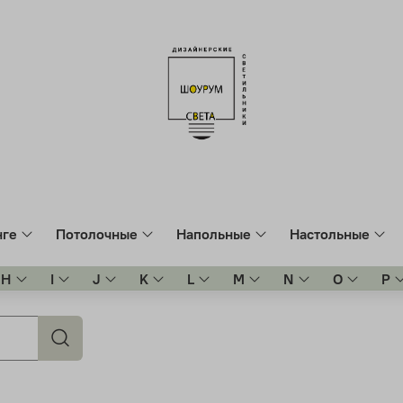
нге
Потолочные
Напольные
Настольные
H
I
J
K
L
M
N
O
P