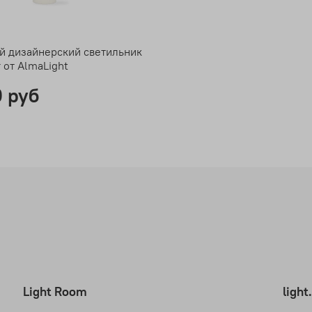
й дизайнерский светильник
r от AlmaLight
0 руб
Light Room
ligh