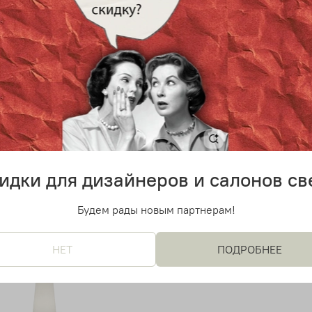
 дизайнерский светильник
Напольный дизайнерский с
Foscarini (черный)
Twiggy от Foscarini (красны
0 руб
29 800 руб
идки для дизайнеров и салонов св
Будем рады новым партнерам!
НЕТ
ПОДРОБНЕЕ