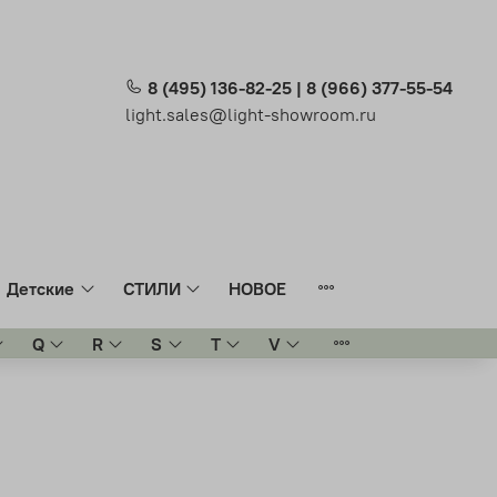
8 (495) 136-82-25 | 8 (966) 377-55-54
light.sales@light-showroom.ru
Детские
СТИЛИ
НОВОЕ
Q
R
S
T
V