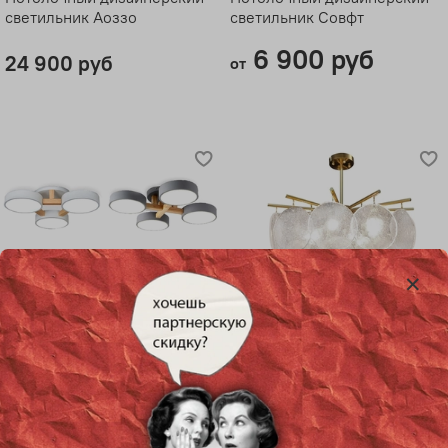
светильник Аоззо
светильник Совфт
6 900 руб
24 900 руб
от
Потолочный дизайнерский
Потолочная люстра Ниагрэ
светильник Sloh от Ligth
Room