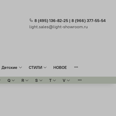
8 (495) 136-82-25 | 8 (966) 377-55-54
light.sales@light-showroom.ru
Детские
СТИЛИ
НОВОЕ
Q
R
S
T
V