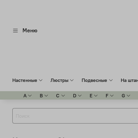
Меню
Настенные
Люстры
Подвесные
На шта
A
B
C
D
E
F
G