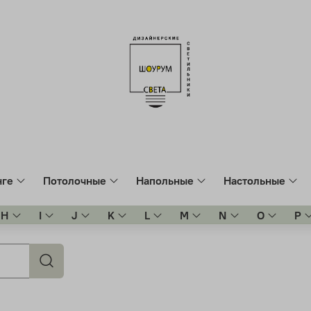
нге
Потолочные
Напольные
Настольные
H
I
J
K
L
M
N
O
P