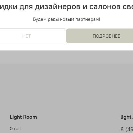
идки для дизайнеров и салонов св
Будем рады новым партнерам!
НЕТ
ПОДРОБНЕЕ
Light Room
ligh
О нас
8 (4