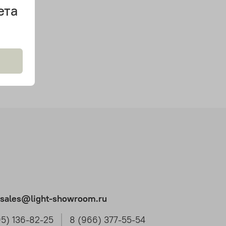
ета
t.sales@light-showroom.ru
95) 136-82-25
8 (966) 377-55-54