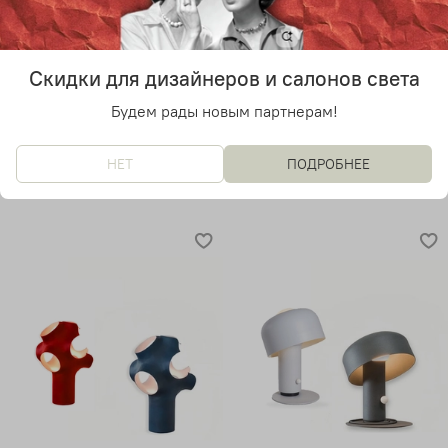
Настольный дизайнерский
Настольный дизайнерский
Скидки для дизайнеров и салонов света
светильник K Lamp от
светильник Кхалила
Vitamin
Будем рады новым партнерам!
19 600 руб
9 800 руб
НЕТ
ПОДРОБНЕЕ