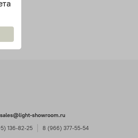
ета
t.sales@light-showroom.ru
95) 136-82-25
8 (966) 377-55-54