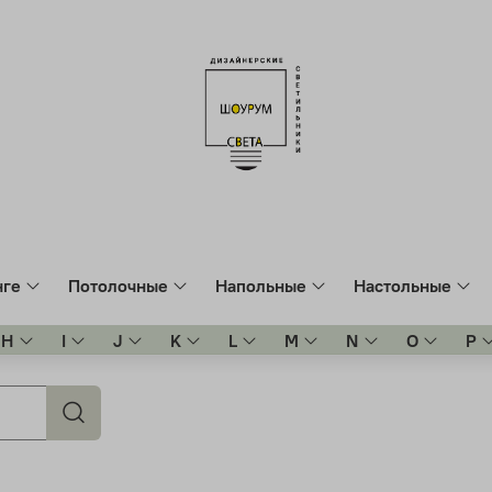
нге
Потолочные
Напольные
Настольные
H
I
J
K
L
M
N
O
P