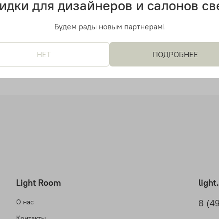
идки для дизайнеров и салонов св
Будем рады новым партнерам!
НЕТ
ПОДРОБНЕЕ
Light Room
ligh
О нас
8 (4
Контакты