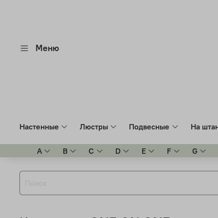
Меню
Настенные
Люстры
Подвесные
На шта
A
B
C
D
E
F
G