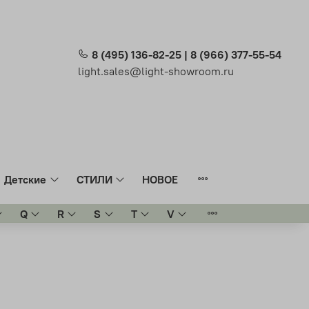
8 (495) 136-82-25 | 8 (966) 377-55-54
light.sales@light-showroom.ru
Детские
СТИЛИ
НОВОЕ
Q
R
S
T
V