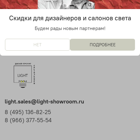
Для уточнения цены
свяжитесь с менеджером
Скидки для дизайнеров и салонов света
Будем рады новым партнерам!
НЕТ
ПОДРОБНЕЕ
light.sales@light-showroom.ru
8 (495) 136-82-25
8 (966) 377-55-54