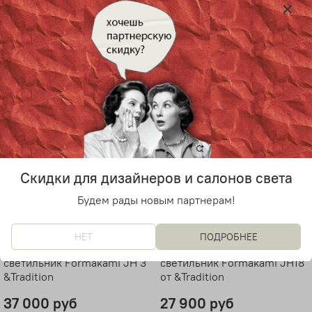
45 900 руб
33 000 руб
Скидки для дизайнеров и салонов света
Будем рады новым партнерам!
НЕТ
ПОДРОБНЕЕ
Подвесной дизайнерский
Настольный дизайнерский
светильник Formakami JH 3
светильник Formakami JH18
&Tradition
от &Tradition
37 000 руб
27 900 руб