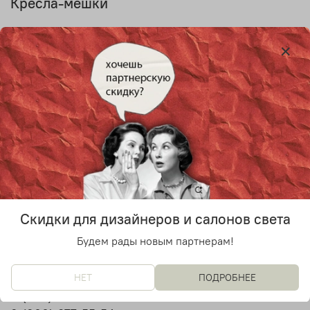
Кресла-мешки
Фильтры
По вашему запросу ничего не найдено
Скидки для дизайнеров и салонов света
Будем рады новым партнерам!
light.sales@light-showroom.ru
НЕТ
ПОДРОБНЕЕ
8 (495) 136-82-25