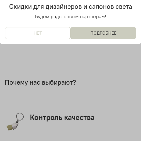
Лампочки в комплекте
Скидки для дизайнеров и салонов света
Уточняйте у менеджера
Будем рады новым партнерам!
Дизайнер
Adriano Rachele
НЕТ
ПОДРОБНЕЕ
Почему нас выбирают?
Контроль качества