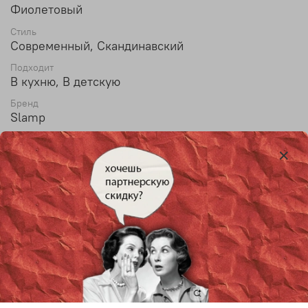
Фиолетовый
Стиль
Современный, Скандинавский
Подходит
В кухню, В детскую
Бренд
Slamp
Материал
Акрил
Диаметр
70 см
Высота
25 см
Max высота
150 см
Тип лампы
LED