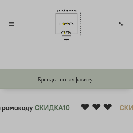
Бренды по алфавиту
❤ ❤ ❤
ромокоду
СКИДКА10
СКИ