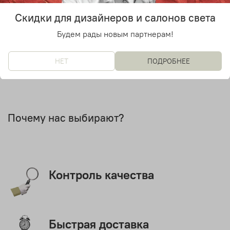
2
Скидки для дизайнеров и салонов света
Дизайнер
Lievore, Altherr и Molina
Будем рады новым партнерам!
НЕТ
ПОДРОБНЕЕ
Почему нас выбирают?
Контроль качества
Быстрая доставка