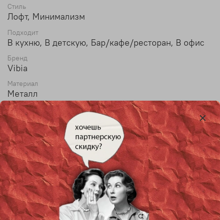
Стиль
Лофт, Минимализм
Подходит
В кухню, В детскую, Бар/кафе/ресторан, В офис
Бренд
Vibia
Материал
Металл
Диаметр
16 см
Max высота
150 см
Тип лампы
LED
Лампочки в комплекте
Уточняйте у менеджера
Количество источников света