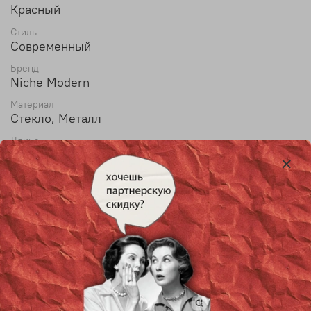
Красный
Стиль
Современный
Бренд
Niche Modern
Материал
Стекло, Металл
Длина
26,5 см
Высота
25,5 см
Max высота
150 см
Тип лампы
G19
Лампочки в комплекте
Уточняйте у менеджера