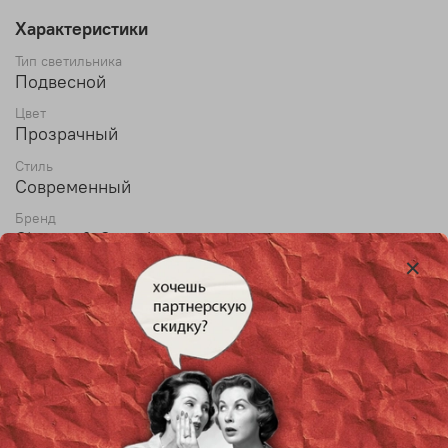
Характеристики
Тип светильника
Подвесной
Цвет
Прозрачный
Стиль
Современный
Бренд
Giopato & Coombes
Материал
Стекло
Max высота
150 см
Тип лампы
LED
Лампочки в комплекте
Уточняйте у менеджера