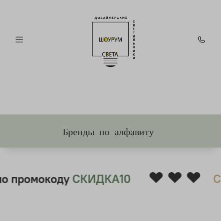
Бренды по алфавиту
❤ ❤ ❤
о промокоду
СКИДКА10
С