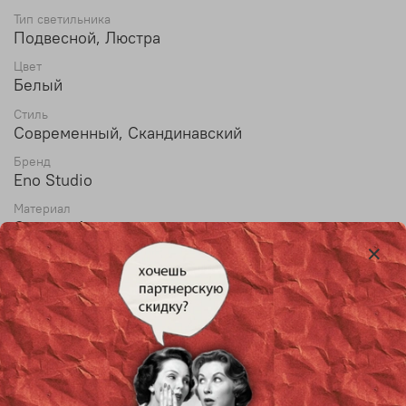
Тип светильника
Подвесной, Люстра
Цвет
Белый
Стиль
Современный, Скандинавский
Бренд
Eno Studio
Материал
Стекло, Акрил
Диаметр
30 см
Высота
36 СМ
Max высота
150 см
Тип лампы