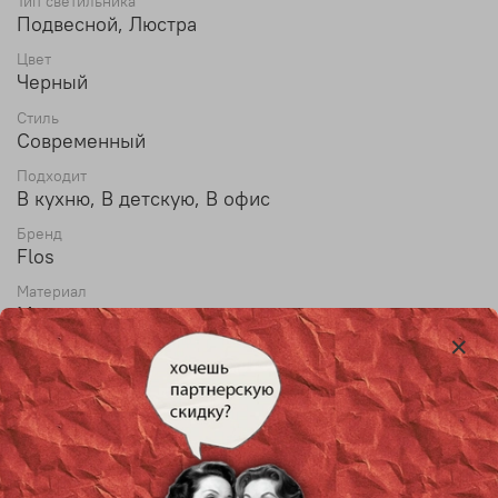
Тип светильника
Подвесной, Люстра
Цвет
Черный
Стиль
Современный
Подходит
В кухню, В детскую, В офис
Бренд
Flos
Материал
Металл, акрил
Диаметр
60 см
Высота
23 см
Max высота
150 см