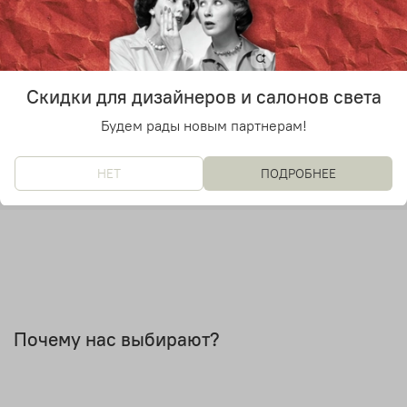
Тип лампы
Е27
Лампочки в комплекте
Уточняйте у менеджера
Скидки для дизайнеров и салонов света
Количество источников света
Будем рады новым партнерам!
1
Дизайнер
НЕТ
ПОДРОБНЕЕ
Jasper Morrison
Почему нас выбирают?