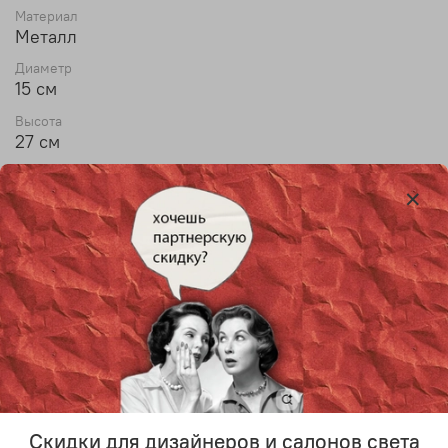
Материал
Металл
Диаметр
15 см
Высота
27 см
Max высота
150 см
Тип лампы
E27
Лампочки в комплекте
Уточняйте у менеджера
Количество источников света
1
Год создания
2017
Скидки для дизайнеров и салонов света