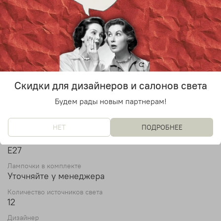
Цвет
Белый
Бренд
Zeitraum
Материал
Ткань, металл
Скидки для дизайнеров и салонов света
Диаметр
118 см
Будем рады новым партнерам!
Высота
172 см
НЕТ
ПОДРОБНЕЕ
Тип лампы
Е27
Лампочки в комплекте
Уточняйте у менеджера
Количество источников света
12
Дизайнер